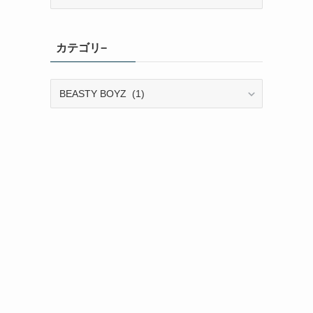
ー
カ
イ
カテゴリ−
ブ
カ
テ
ゴ
リ
−