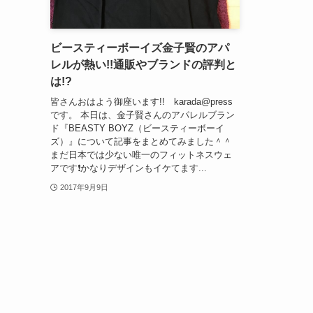
ビースティーボーイズ金子賢のアパ
レルが熱い!!通販やブランドの評判と
は!?
皆さんおはよう御座います!! karada@press
です。 本日は、金子賢さんのアパレルブラン
ド『BEASTY BOYZ（ビースティーボーイ
ズ）』について記事をまとめてみました＾＾
まだ日本では少ない唯一のフィットネスウェ
アです❗かなりデザインもイケてます...
2017年9月9日