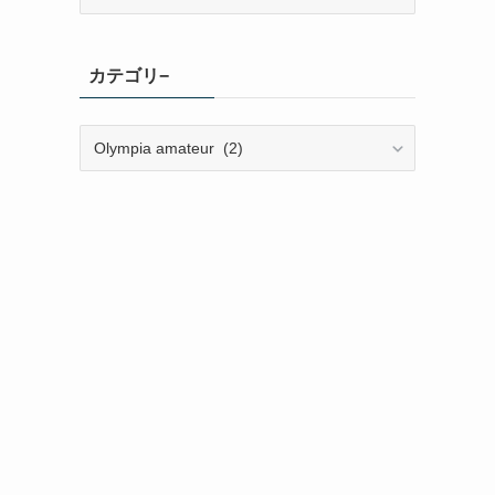
ー
カ
イ
カテゴリ−
ブ
カ
テ
ゴ
リ
−