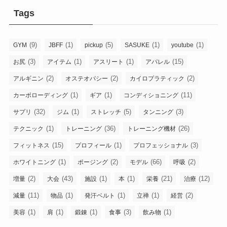
Tags
(9)
(1)
(5)
(1)
(1)
GYM
JBFF
pickup
SASUKE
youtube
(3)
(1)
(1)
(15)
お尻
アイテム
アスリート
アパレル
(2)
(2)
(2)
アルギニン
オステオパシー
カイロプラティック
(1)
(1)
(11)
カーボローディング
ギア
コンディショニング
(32)
(1)
(5)
(3)
サプリ
ジム
ストレッチ
タンニング
(1)
(36)
(26)
テクニック
トレーニング
トレーニング機材
(15)
(1)
(3)
フィットネス
プロフィール
プロフェッショナル
(1)
(2)
(66)
(2)
ホワイトニング
ポージング
モデル
呼吸
(2)
(43)
(1)
(1)
(21)
(12)
増量
大会
施設
本
栄養
治療
(11)
(1)
(1)
(1)
(2)
減量
物品
発汗ベルト
立禅
経営
(1)
(1)
(1)
(3)
(1)
美容
肩
鍛錬
食事
飲み物