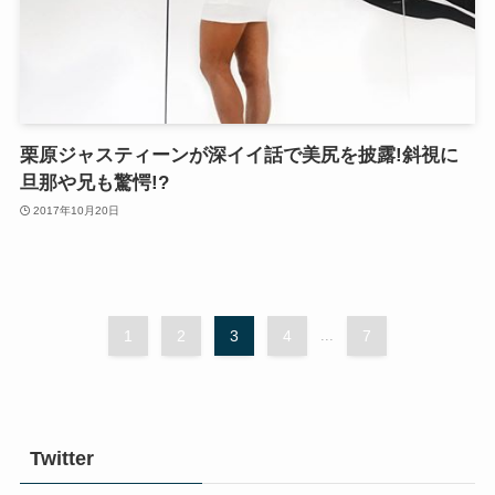
栗原ジャスティーンが深イイ話で美尻を披露!斜視に
旦那や兄も驚愕!?
2017年10月20日
1
2
3
4
...
7
Twitter