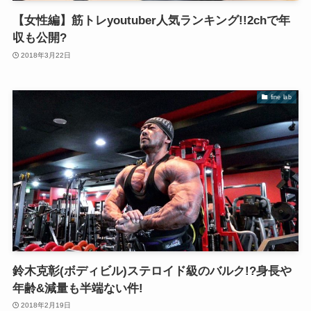
【女性編】筋トレyoutuber人気ランキング!!2chで年
収も公開?
2018年3月22日
fine lab
鈴木克彰(ボディビル)ステロイド級のバルク!?身長や
年齢&減量も半端ない件!
2018年2月19日