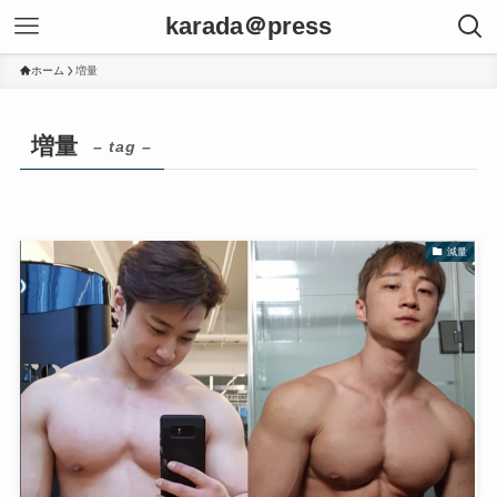
karada＠press
ホーム
増量
増量
– tag –
減量