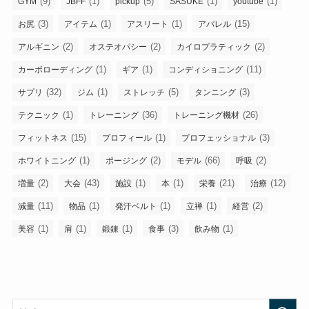
(9)
(1)
(5)
(1)
(1)
GYM
JBFF
pickup
SASUKE
youtube
(3)
(1)
(1)
(15)
お尻
アイテム
アスリート
アパレル
(2)
(2)
(2)
アルギニン
オステオパシー
カイロプラティック
(1)
(1)
(11)
カーボローディング
ギア
コンディショニング
(32)
(1)
(5)
(3)
サプリ
ジム
ストレッチ
タンニング
(1)
(36)
(26)
テクニック
トレーニング
トレーニング機材
(15)
(1)
(3)
フィットネス
プロフィール
プロフェッショナル
(1)
(2)
(66)
(2)
ホワイトニング
ポージング
モデル
呼吸
(2)
(43)
(1)
(1)
(21)
(12)
増量
大会
施設
本
栄養
治療
(11)
(1)
(1)
(1)
(2)
減量
物品
発汗ベルト
立禅
経営
(1)
(1)
(1)
(3)
(1)
美容
肩
鍛錬
食事
飲み物