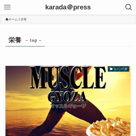
karada＠press
ホーム
栄養
栄養
– tag –
タンパク質