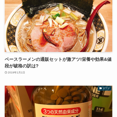
ベースラーメンの通販セットが激アツ!栄養や効果&値
段が破格の訳は?
2019年1月1日
サプリ