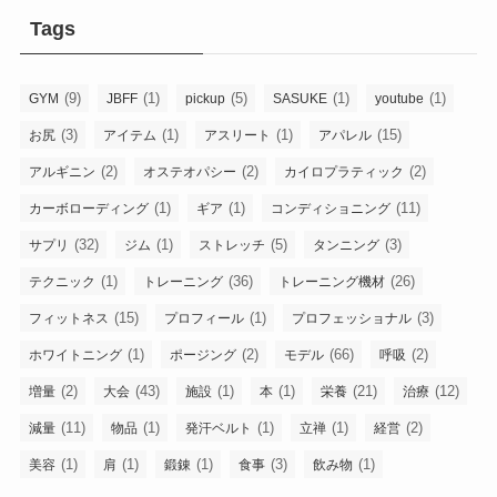
Tags
(9)
(1)
(5)
(1)
(1)
GYM
JBFF
pickup
SASUKE
youtube
(3)
(1)
(1)
(15)
お尻
アイテム
アスリート
アパレル
(2)
(2)
(2)
アルギニン
オステオパシー
カイロプラティック
(1)
(1)
(11)
カーボローディング
ギア
コンディショニング
(32)
(1)
(5)
(3)
サプリ
ジム
ストレッチ
タンニング
(1)
(36)
(26)
テクニック
トレーニング
トレーニング機材
(15)
(1)
(3)
フィットネス
プロフィール
プロフェッショナル
(1)
(2)
(66)
(2)
ホワイトニング
ポージング
モデル
呼吸
(2)
(43)
(1)
(1)
(21)
(12)
増量
大会
施設
本
栄養
治療
(11)
(1)
(1)
(1)
(2)
減量
物品
発汗ベルト
立禅
経営
(1)
(1)
(1)
(3)
(1)
美容
肩
鍛錬
食事
飲み物