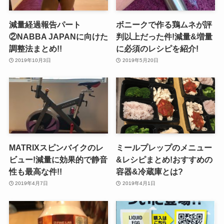
減量経過報告パート
ボニークで作る鶏ムネが評
②NABBA JAPANに向けた
判以上だった件!減量&増量
調整法まとめ!!
に必須のレシピを紹介!
2019年10月3日
2019年5月20日
MATRIXスピンバイクのレ
ミールプレップのメニュー
ビュー!減量に効果的で静音
&レシピまとめ!おすすめの
性も最高な件!!
容器&冷蔵庫とは?
2019年4月7日
2019年4月1日