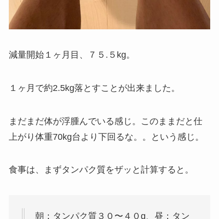
減量開始１ヶ月目、７５.５kg。
１ヶ月で約2.5kg落とすことが出来ました。
まだまだ体が浮腫んでいる感じ。このままだと仕
上がり体重70kg台より下回るな。。という感じ。
食事は、まずタンパク質をザッと計算すると。
朝：タンパク質３０〜４０g、昼：タン