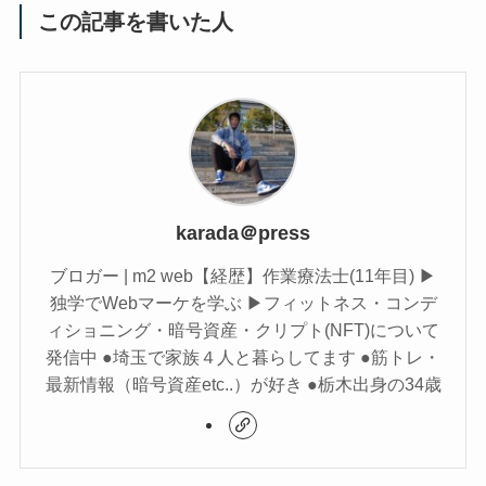
この記事を書いた人
karada＠press
ブロガー | m2 web【経歴】作業療法士(11年目) ▶︎
独学でWebマーケを学ぶ ▶︎フィットネス・コンデ
ィショニング・暗号資産・クリプト(NFT)について
発信中 ●埼玉で家族４人と暮らしてます ●筋トレ・
最新情報（暗号資産etc..）が好き ●栃木出身の34歳