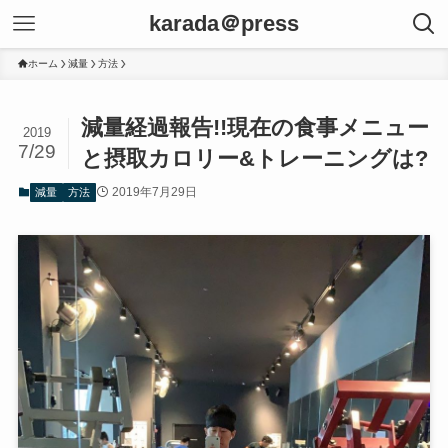
karada＠press
ホーム
減量
方法
減量経過報告!!現在の食事メニュー
2019
7/29
と摂取カロリー&トレーニングは?
2019年7月29日
減量
方法