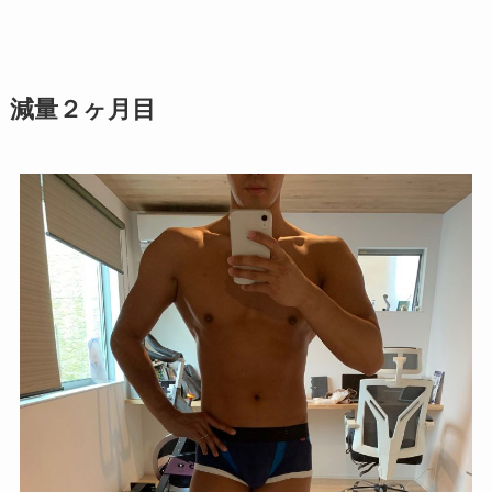
減量２ヶ月目