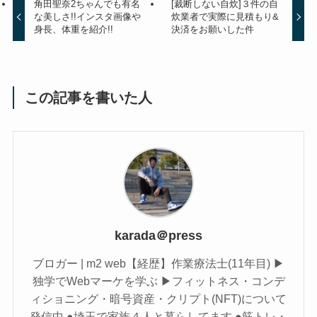
角田聖奈2ちゃんでも有名
[裁断しない自炊]３件の自
な美しさ!!インスタ画像や
炊業者で実際に見積もり&
身長、体重を紹介!!
決済をお願いした件
この記事を書いた人
karada＠press
ブロガー | m2 web【経歴】作業療法士(11年目) ▶︎
独学でWebマーケを学ぶ ▶︎フィットネス・コンデ
ィショニング・暗号資産・クリプト(NFT)について
発信中 ●埼玉で家族４人と暮らしてます ●筋トレ・