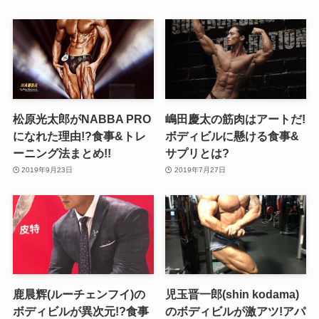
松原光太郎がNABBA PRO
嶋田慶太の筋肉はアートだ!
になれた理由!?食事&トレ
ボディビルに懸ける食事&
ーニング法まとめ!!
サプリとは?
2019年9月23日
2019年7月27日
鹿晨辉(ルーチェンフイ)の
児玉晋一郎(shin kodama)
ボディビルが異次元!?食事
のボディビルが激アツ!アパ