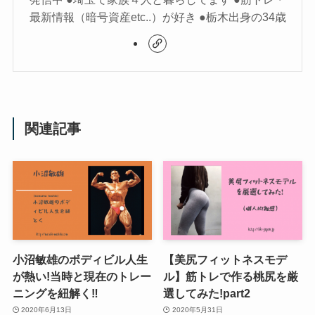
最新情報（暗号資産etc..）が好き ●栃木出身の34歳
関連記事
小沼敏雄のボディビル人生
【美尻フィットネスモデ
が熱い!当時と現在のトレー
ル】筋トレで作る桃尻を厳
ニングを紐解く‼︎
選してみた!part2
2020年6月13日
2020年5月31日