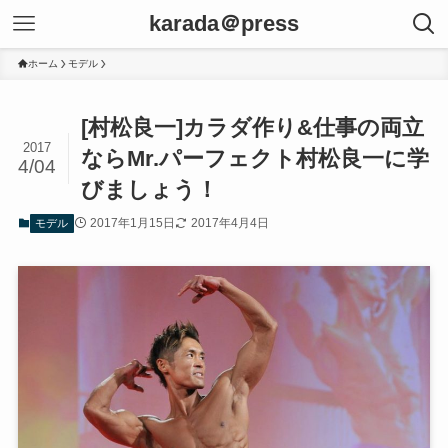
karada＠press
ホーム
モデル
[村松良一]カラダ作り&仕事の両立
2017
ならMr.パーフェクト村松良一に学
4/04
びましょう！
2017年1月15日
2017年4月4日
モデル