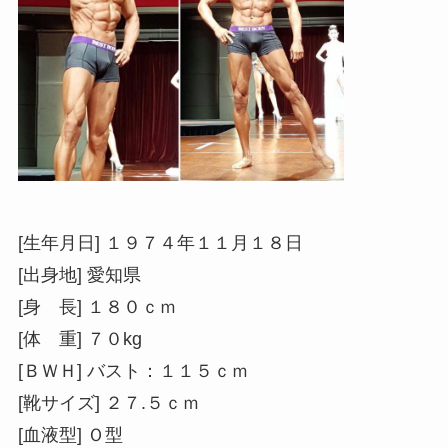
[生年月日] １９７４年１１月１８日
[出身地] 愛知県
[身 長] １８０ｃｍ
[体 重] ７０kg
[ＢＷＨ] バスト：１１５ｃｍ
[靴サイズ] ２７.５ｃｍ
[血液型] Ｏ型