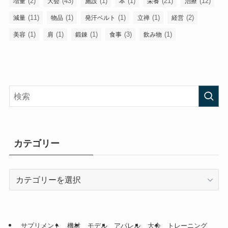
(2)
(43)
(1)
(1)
(21)
(12)
増量
大会
施設
本
栄養
治療
(11)
(1)
(1)
(1)
(2)
減量
物品
発汗ベルト
立禅
経営
(1)
(1)
(1)
(3)
(1)
美容
肩
鍛錬
食事
飲み物
カテゴリー
カ
テ
ゴ
リ
ー
サプリメント
機材
モデル
アパレル
大会
トレーニング