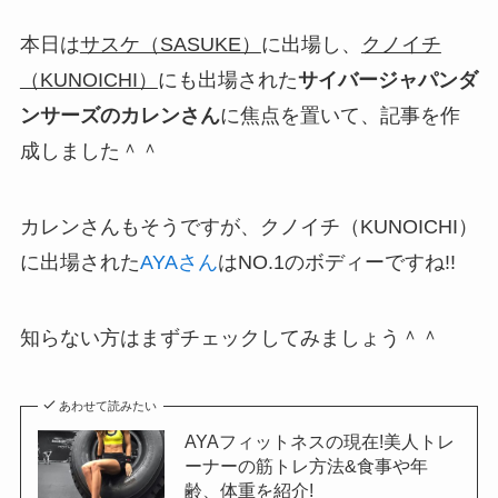
本日は
サスケ（SASUKE）
に出場し、
クノイチ
（KUNOICHI）
にも出場された
サイバージャパンダ
ンサーズのカレンさん
に焦点を置いて、記事を作
成しました＾＾
カレンさんもそうですが、クノイチ（KUNOICHI）
に出場された
AYAさん
はNO.1のボディーですね!!
知らない方はまずチェックしてみましょう＾＾
あわせて読みたい
AYAフィットネスの現在!美人トレ
ーナーの筋トレ方法&食事や年
齢、体重を紹介!