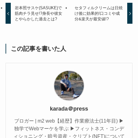
岩本照サスケ(SASUKE)で
セタフィルクリームは日焼
筋肉チラ見せ!?身長や彼女
け後に効果的!口コミや成
とやらかした過去とは?
分&楽天が最安値!?
この記事を書いた人
karada＠press
ブロガー | m2 web【経歴】作業療法士(11年目) ▶︎
独学でWebマーケを学ぶ ▶︎フィットネス・コンデ
ィショニング・暗号資産・クリプト(NFT)について