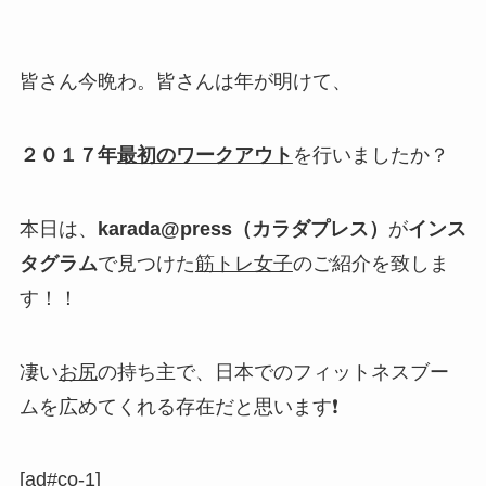
皆さん今晩わ。皆さんは年が明けて、
２０１７年
最初のワークアウト
を行いましたか？
本日は、
karada@press（カラダプレス）
が
インス
タグラム
で見つけた
筋トレ女子
のご紹介を致しま
す！！
凄い
お尻
の持ち主
で、
日本でのフィットネスブー
ム
を広めてくれる存在だと思います❗
[ad#co-1]