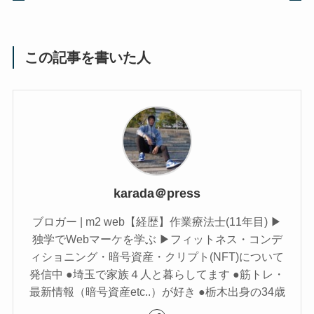
この記事を書いた人
karada＠press
ブロガー | m2 web【経歴】作業療法士(11年目) ▶︎
独学でWebマーケを学ぶ ▶︎フィットネス・コンデ
ィショニング・暗号資産・クリプト(NFT)について
発信中 ●埼玉で家族４人と暮らしてます ●筋トレ・
最新情報（暗号資産etc..）が好き ●栃木出身の34歳