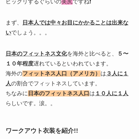
ビックリするぐらいの
美尻
ですね❗
まず、
日本人では中々お目にかかることは出来な
い
でしょう。。。
日本のフィットネス文化
を海外と比べると、
５〜
１０年程度
遅れているといわれています。
海外の
フィットネス人口（アメリカ）
は
３
人に１
人
の割合でフィットネスしています。
ちなみに
日本のフィットネス人口
は
１０人に１人
らしいです。涙。。
ワークアウト衣装を紹介!!