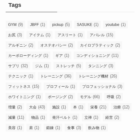
Tags
(9)
(1)
(5)
(1)
(1)
GYM
JBFF
pickup
SASUKE
youtube
(3)
(1)
(1)
(15)
お尻
アイテム
アスリート
アパレル
(2)
(2)
(2)
アルギニン
オステオパシー
カイロプラティック
(1)
(1)
(11)
カーボローディング
ギア
コンディショニング
(32)
(1)
(5)
(3)
サプリ
ジム
ストレッチ
タンニング
(1)
(36)
(26)
テクニック
トレーニング
トレーニング機材
(15)
(1)
(3)
フィットネス
プロフィール
プロフェッショナル
(1)
(2)
(66)
(2)
ホワイトニング
ポージング
モデル
呼吸
(2)
(43)
(1)
(1)
(21)
(12)
増量
大会
施設
本
栄養
治療
(11)
(1)
(1)
(1)
(2)
減量
物品
発汗ベルト
立禅
経営
(1)
(1)
(1)
(3)
(1)
美容
肩
鍛錬
食事
飲み物