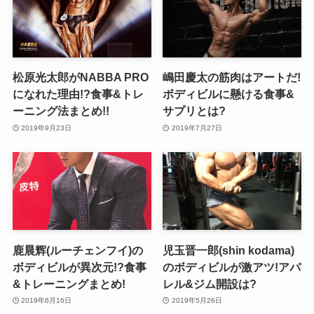
松原光太郎がNABBA PRO
嶋田慶太の筋肉はアートだ!
になれた理由!?食事&トレ
ボディビルに懸ける食事&
ーニング法まとめ!!
サプリとは?
2019年9月23日
2019年7月27日
鹿晨辉(ルーチェンフイ)の
児玉晋一郎(shin kodama)
ボディビルが異次元!?食事
のボディビルが激アツ!アパ
&トレーニングまとめ!
レル&ジム開設は?
2019年6月16日
2019年5月26日