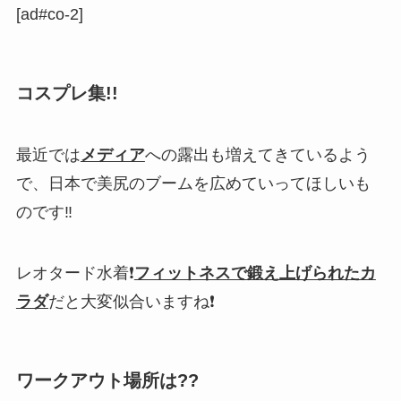
[ad#co-2]
コスプレ集!!
最近では
メディア
への露出も増えてきているよう
で、日本で
美尻
のブームを広めていってほしいも
のです‼
レオタード水着❗
フィットネスで鍛え上げられたカ
ラダ
だと大変似合いますね❗
ワークアウト場所は??