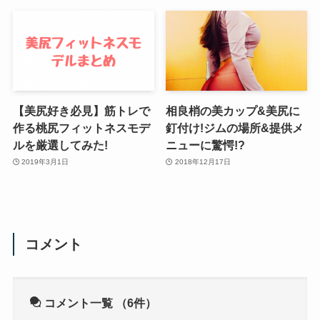
【美尻好き必見】筋トレで
相良梢の美カップ&美尻に
作る桃尻フィットネスモデ
釘付け!ジムの場所&提供メ
ルを厳選してみた!
ニューに驚愕!?
2019年3月1日
2018年12月17日
コメント
コメント一覧
（6件）