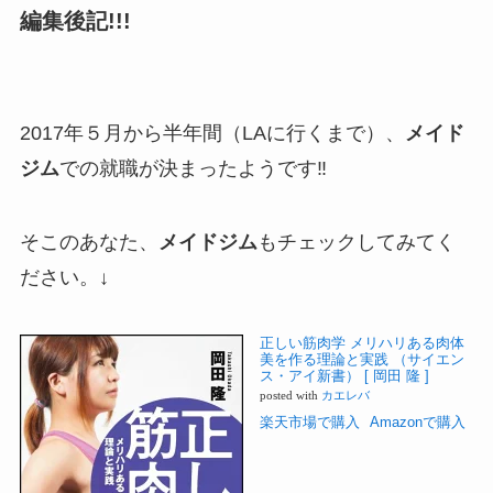
編集後記!!!
2017年５月から半年間（LAに行くまで）、
メイド
ジム
での就職が決まったようです‼
そこのあなた、
メイドジム
もチェックしてみてく
ださい。↓
正しい筋肉学 メリハリある肉体
美を作る理論と実践 （サイエン
ス・アイ新書） [ 岡田 隆 ]
posted with
カエレバ
楽天市場で購入
Amazonで購入